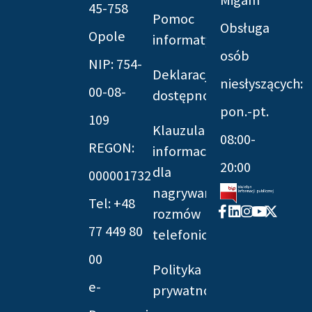
Migam
45-758
Pomoc
Obsługa
Opole
informatyczna
osób
NIP: 754-
Deklaracja
niesłyszących:
00-08-
dostępności
pon.-pt.
109
Klauzula
08:00-
REGON:
informacyjna
20:00
dla
000001732
nagrywania
Tel: +48
Facebook-
Linkedin
Instagram
Youtube
X-
rozmów
f
twitter
77 449 80
telefonicznych
00
Polityka
e-
prywatności