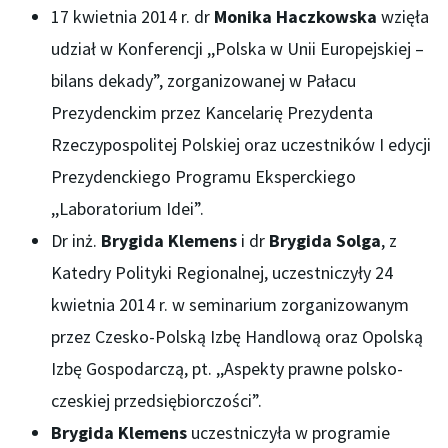
17 kwietnia 2014 r. dr
Monika Haczkowska
wzięła
udział w Konferencji ,,Polska w Unii Europejskiej –
bilans dekady”, zorganizowanej w Pałacu
Prezydenckim przez Kancelarię Prezydenta
Rzeczypospolitej Polskiej oraz uczestników I edycji
Prezydenckiego Programu Eksperckiego
,,Laboratorium Idei”.
Dr inż.
Brygida Klemens
i dr
Brygida Solga
, z
Katedry Polityki Regionalnej, uczestniczyły 24
kwietnia 2014 r. w seminarium zorganizowanym
przez Czesko-Polską Izbę Handlową oraz Opolską
Izbę Gospodarczą, pt. ,,Aspekty prawne polsko-
czeskiej przedsiębiorczości”.
Brygida Klemens
uczestniczyła w programie