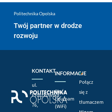
Politechnika Opolska
Twój partner w drodze
rozwoju
KONTAKT
INFORMACJE
Połącz
ul.
Sieć
się z
Prószkowska
Eduroam
tłumaczem
76,
(WiFi)