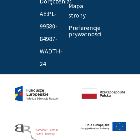
Doręczenia:
Mapa
AE:PL-
strony
99580-
Preferencje
prywatności
84987-
WADTH-
24