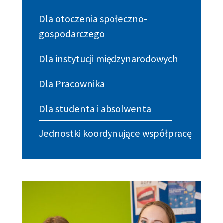
Dla otoczenia społeczno-
gospodarczego
Dla instytucji międzynarodowych
Dla Pracownika
Dla studenta i absolwenta
Jednostki koordynujące współpracę