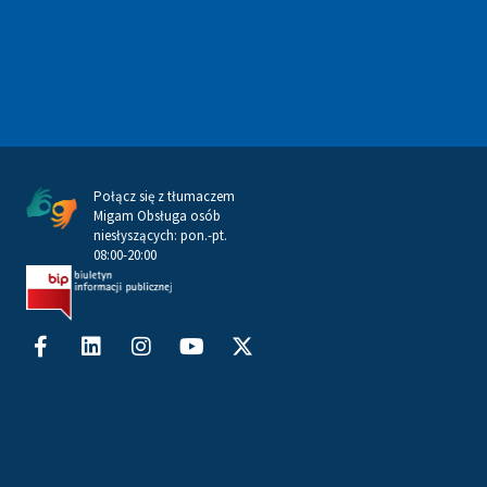
Połącz się z tłumaczem
Migam Obsługa osób
niesłyszących: pon.-pt.
08:00-20:00
Facebook-
Linkedin
Instagram
Youtube
X-
f
twitter