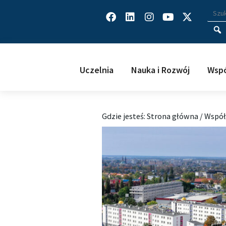
Facebook
Linkedin
Instagram
Youtube
X-
Wys
Wpisz
twitter
Uczelnia
Nauka i Rozwój
Wspó
Gdzie jesteś:
Strona główna
/
Współ