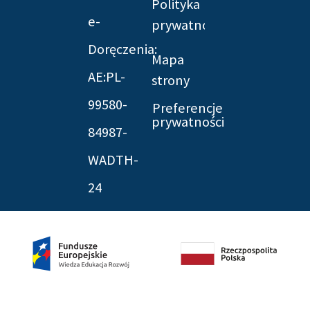
Polityka
e-
prywatności
Doręczenia:
Mapa
AE:PL-
strony
99580-
Preferencje
prywatności
84987-
WADTH-
24