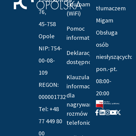
Eduroam
tłumaczem
76,
(WiFi)
Migam
45-758
Pomoc
Obsługa
Opole
informatyczna
osób
NIP: 754-
Deklaracja
niesłyszących:
00-08-
dostępności
pon.-pt.
109
Klauzula
08:00-
REGON:
informacyjna
20:00
dla
000001732
nagrywania
Tel: +48
Facebook-
Linkedin
Instagram
Youtube
X-
rozmów
f
twitter
77 449 80
telefonicznych
00