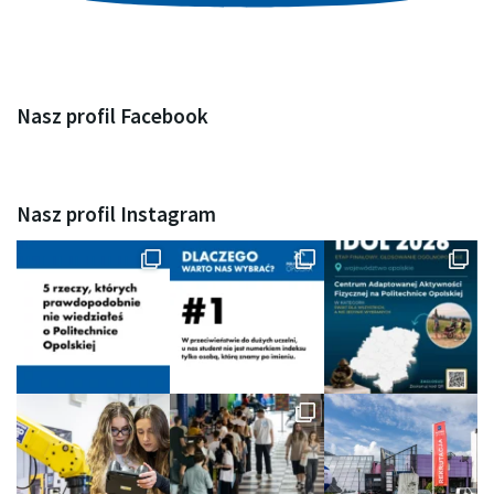
Nasz profil Facebook
F
a
c
Nasz profil Instagram
e
b
o
o
k