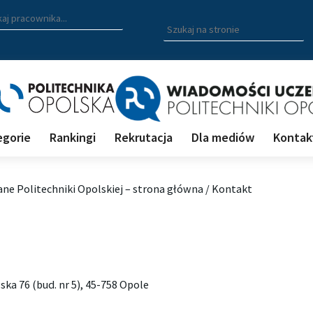
zukiwarka pracowników
 nazwisko, fragment nazwiska bądź imię pracownika aby wyszuk
Wpisz
szukaną
frazę
aby
wyszukać
na
stronie
egorie
Rankingi
Rekrutacja
Dla mediów
Kontak
ne Politechniki Opolskiej – strona główna
/
Kontakt
ska 76 (bud. nr 5), 45-758 Opole