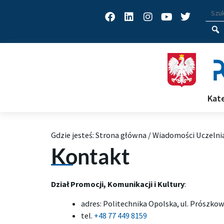
Facebook
Linkedin
Instagram
Youtube
Twitter
Wys
Wpisz
Kat
Gdzie jesteś:
Strona główna
/
Wiadomości Uczelnia
Kontakt
Dział Promocji, Komunikacji i Kultury
:
adres: Politechnika Opolska, ul. Prószkow
tel.
+48 77 449 8159