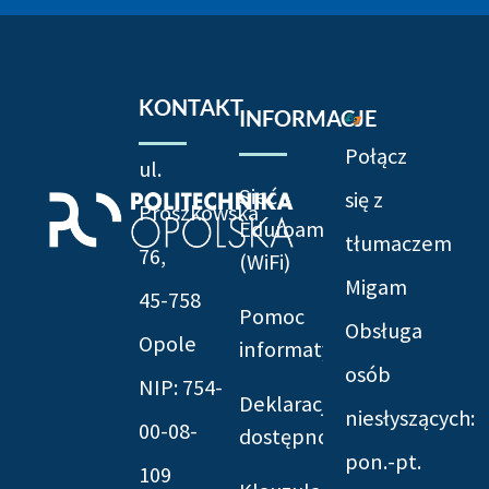
KONTAKT
INFORMACJE
Połącz
ul.
Sieć
się z
Prószkowska
Eduroam
tłumaczem
76,
(WiFi)
Migam
45-758
Pomoc
Obsługa
Opole
informatyczna
osób
NIP: 754-
Deklaracja
niesłyszących:
00-08-
dostępności
pon.-pt.
109