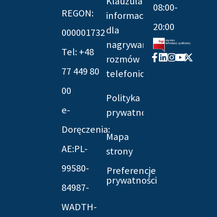
Klauzula
08:00-
REGON:
informacyjna
20:00
dla
000001732
nagrywania
Tel: +48
Facebook-
Linkedin
Instagram
Youtube
X-
rozmów
f
twitter
77 449 80
telefonicznych
00
Polityka
e-
prywatności
Doręczenia:
Mapa
AE:PL-
strony
99580-
Preferencje
prywatności
84987-
WADTH-