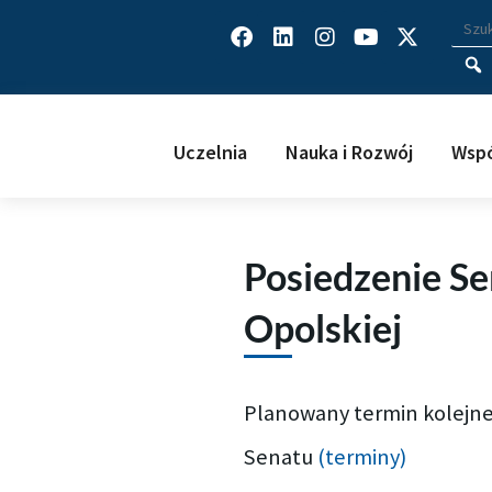
Facebook
Linkedin
Instagram
Youtube
X-
Wys
Wpisz
twitter
Uczelnia
Nauka i Rozwój
Wspó
Posiedzenie Se
Opolskiej
Planowany termin kolejne
Senatu
(terminy)