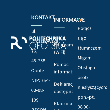
KONTAKT
INFORMACJE
Połącz
ul.
Sieć
się z
Prószkowska
Eduroam
tłumaczem
76,
(WiFi)
Migam
45-758
Pomoc
Obsługa
Opole
informatyczna
osób
NIP: 754-
Deklaracja
niesłyszących:
00-08-
dostępności
pon.-pt.
109
Klauzula
08:00-
REGON: