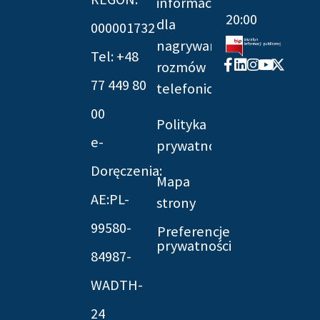
informacyjna
20:00
dla
000001732
nagrywania
Tel: +48
Facebook-
Linkedin
Instagram
Youtube
X-
rozmów
f
twitter
77 449 80
telefonicznych
00
Polityka
e-
prywatności
Doręczenia:
Mapa
AE:PL-
strony
99580-
Preferencje
prywatności
84987-
WADTH-
24