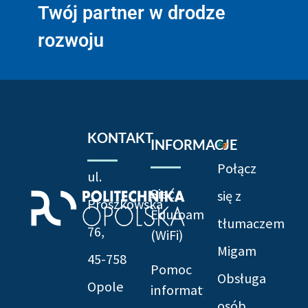
Twój partner w drodze
rozwoju
KONTAKT
INFORMACJE
Połącz
ul.
Sieć
się z
Prószkowska
Eduroam
tłumaczem
76,
(WiFi)
Migam
45-758
Pomoc
Obsługa
Opole
informatyczna
osób