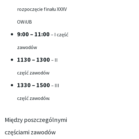
rozpoczęcie finału XXXV
OWiUB
9:
00
– 11:
00
– I część
zawodów
11
30
– 13
00
– II
część zawodów
13
30
– 15
00
– III
część zawodów.
Między poszczególnymi
częściami zawodów