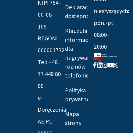
NIP: 754-
Deklaracja
niesłyszących:
00-08-
dostępności
pon.-pt.
109
Klauzula
08:00-
REGON:
informacyjna
20:00
dla
000001732
nagrywania
Tel: +48
Facebook-
Linkedin
Instagram
Youtube
X-
rozmów
f
twitter
77 449 80
telefonicznych
00
Polityka
e-
prywatności
Doręczenia:
Mapa
AE:PL-
strony