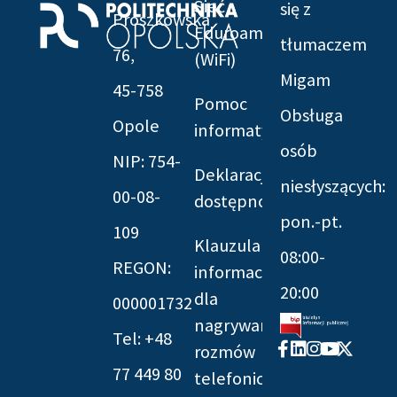
Sieć
się z
Prószkowska
Eduroam
tłumaczem
76,
(WiFi)
Migam
45-758
Pomoc
Obsługa
Opole
informatyczna
osób
NIP: 754-
Deklaracja
niesłyszących:
00-08-
dostępności
pon.-pt.
109
Klauzula
08:00-
REGON:
informacyjna
20:00
dla
000001732
nagrywania
Tel: +48
Facebook-
Linkedin
Instagram
Youtube
X-
rozmów
f
twitter
77 449 80
telefonicznych