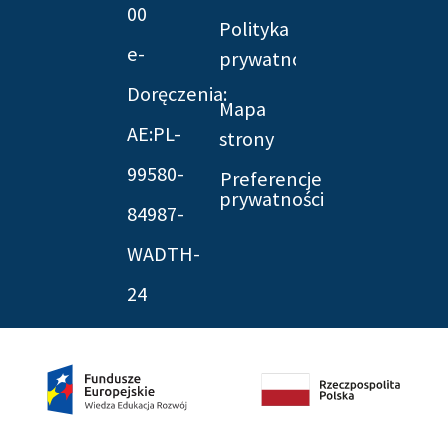
00
Polityka
e-
prywatności
Doręczenia:
Mapa
AE:PL-
strony
99580-
Preferencje
prywatności
84987-
WADTH-
24