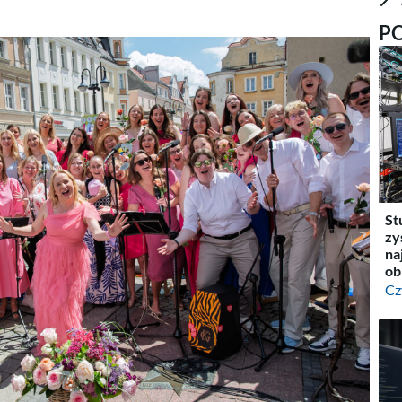
P
St
zy
na
ob
Cz