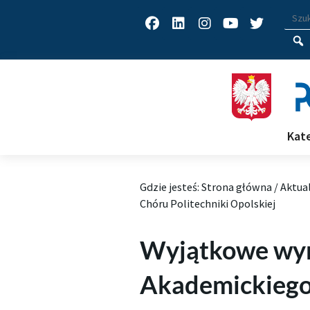
Facebook
Linkedin
Instagram
Youtube
Twitter
Wys
Wpisz
Kat
Gdzie jesteś:
Strona główna
/
Aktua
Chóru Politechniki Opolskiej
Wyjątkowe wyr
Akademickiego 