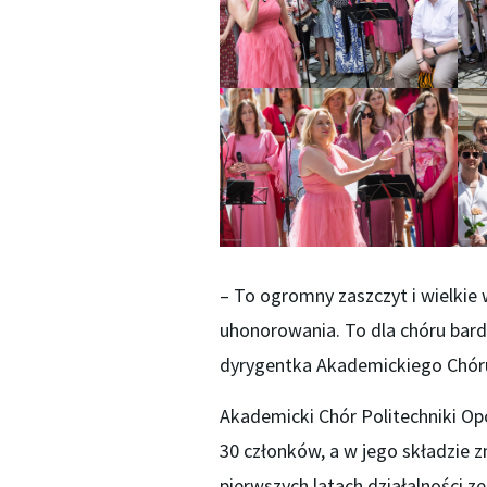
– To ogromny zaszczyt i wielkie 
uhonorowania. To dla chóru ba
dyrygentka Akademickiego Chóru 
Akademicki Chór Politechniki Op
30 członków, a w jego składzie z
pierwszych latach działalności ze