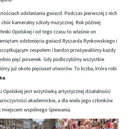
stościach odsłaniania gwiazd. Podczas pierwszej z nich
chór kameralny szkoły muzycznej. Rok później
niki Opolskiej i od tego czasu to właśnie on
amiętam odsłonięcia gwiazd Ryszarda Rynkowskiego i
początkującym zespołem i bardzo przeżywaliśmy każdy
dnio pięć piosenek. Gdy podliczyliśmy wszystkie
iśmy już około pięciuset utworów. To liczba, która robi
ka
.
i Opolskiej jest wizytówką artystycznej działalności
 uroczystości akademickie, a dla wielu jego członków
niż miejscem wspólnego śpiewania.