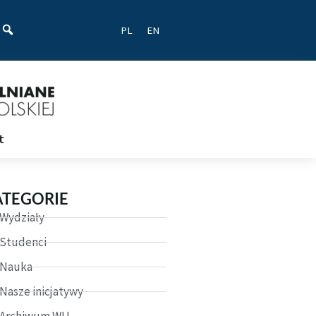
ać
PL
EN
t
ATEGORIE
Wydziały
Studenci
Nauka
Nasze inicjatywy
Archiwum WU