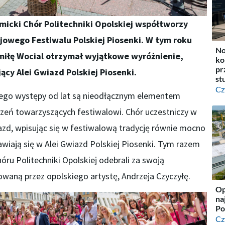
icki Chór Politechniki Opolskiej współtworzy
owego Festiwalu Polskiej Piosenki. W tym roku
No
iłę Wocial otrzymał wyjątkowe wyróżnienie,
ko
pr
ący Alei Gwiazd Polskiej Piosenki.
st
Cz
órego występy od lat są nieodłącznym elementem
zeń towarzyszących festiwalowi. Chór uczestniczy w
azd, wpisując się w festiwalową tradycję równie mocno
jawiają się w Alei Gwiazd Polskiej Piosenki. Tym razem
ru Politechniki Opolskiej odebrali za swoją
owaną przez opolskiego artystę, Andrzeja Czyczyłę.
Op
na
Po
Cz