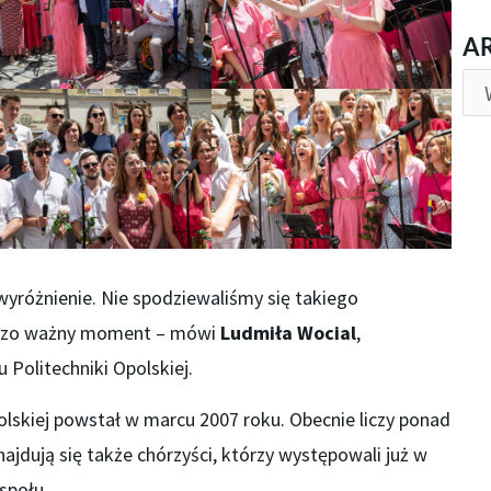
AR
A
wyróżnienie. Nie spodziewaliśmy się takiego
rdzo ważny moment – mówi
Ludmiła Wocial
,
Politechniki Opolskiej.
olskiej powstał w marcu 2007 roku. Obecnie liczy ponad
najdują się także chórzyści, którzy występowali już w
społu.