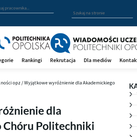
zukiwarka pracowników
 nazwisko, fragment nazwiska bądź imię pracownika aby wyszuk
Wpisz
szukaną
frazę
aby
wyszukać
na
stronie
egorie
Rankingi
Rekrutacja
Dla mediów
Kontak
lności opz
/
Wyjątkowe wyróżnienie dla Akademickiego
K
óżnienie dla
Chóru Politechniki