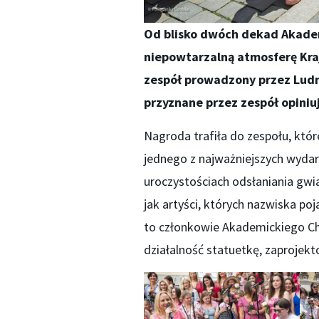
Od blisko dwóch dekad Akadem
niepowtarzalną atmosferę Kraj
zespół prowadzony przez Ludm
przyznane przez zespół opiniuj
Nagroda trafiła do zespołu, kt
jednego z najważniejszych wydar
uroczystościach odsłaniania gwi
jak artyści, których nazwiska po
to członkowie Akademickiego Chó
działalność statuetkę, zaprojekt