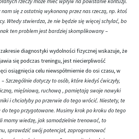
 błahych rzeczy może mieć wpływ na powstanie kontuzji.
nam się z ostatnią wykonaną przez nas rzeczą, np. ktoś
y. Wtedy stwierdza, że nie będzie się więcej schylać, bo
dnak ten problem jest bardziej skomplikowany
–
w zakresie diagnostyki wydolności fizycznej wskazuje, że
awia się podczas treningu, jest niecierpliwość
ęci osiągnięcia celu niewspółmiernie do osi czasu, w
. –
Szczególnie dotyczy to osób, które kiedyś ćwiczyły,
czną, mięśniową, ruchową , pamiętają swoje nawyki
iki i chciałyby po przerwie do tego wrócić. Niestety, te
ą
do tego
przygotowane. Musimy krok po kroku do tego
li
mamy wiedzę, jak samodzielnie trenować, to
nu, sprawdzić swój potencjał, zaprogramować