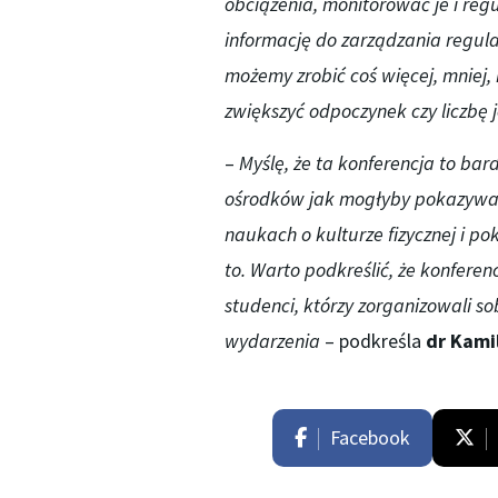
obciążenia, monitorować je i re
informację do zarządzania regulac
możemy zrobić coś więcej, mniej, 
zwiększyć odpoczynek czy liczbę 
–
Myślę, że t
a konferencja to
bardz
ośrodków jak mogłyby pokazywać
naukach o kulturze fizycznej i p
to.
Warto podkreślić, że konferen
studenci,
którzy zorganizowali so
wydarzenia
– podkreśla
dr
Kamil
Facebook