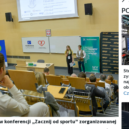
P
St
zy
na
ob
Cz
w konferencji „Zacznij od sportu” zorganizowanej