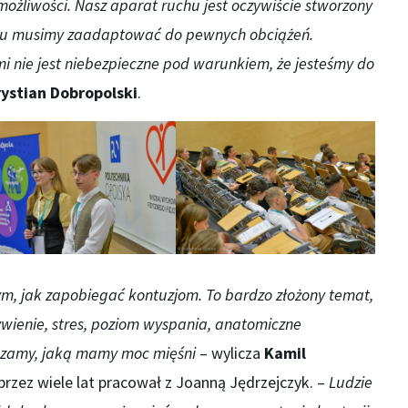
możliwości. Nasz aparat ruchu jest oczywiście stworzony
chu musimy zaadaptować do pewnych obciążeń.
mi nie jest niebezpieczne pod warunkiem, że jesteśmy do
ystian Dobropolski
.
tym, jak zapobiegać kontuzjom. To bardzo złożony temat,
ywienie, stres, poziom wyspania, anatomiczne
ruszamy, jaką mamy moc mięśni
– wylicza
Kamil
 przez wiele lat pracował z Joanną Jędrzejczyk. –
Ludzie