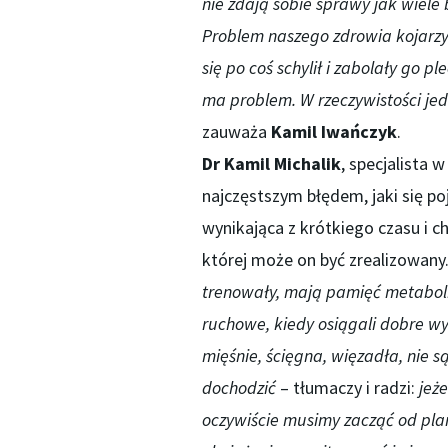
nie zdają sobie sprawy jak wiele
Problem naszego zdrowia kojarzy 
się po coś schylił i zabolał
y
go plec
ma problem. W rzeczywistości je
zauważa
Kamil Iwańczyk
.
Dr Kamil Michalik
, specjalista 
najczęstszym błędem, jaki się poj
wynikająca z krótkiego czasu i ch
której może on być zrealizowany
trenowały, mają pamięć metaboli
ruchowe, kiedy osiągali dobre wyn
mięśnie, ścięgna, więzadła, nie s
dochodzić
– tłumaczy i radzi:
jeże
oczywiście musimy zacząć od pla