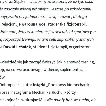
ny oraz Śląska. –
Jesteśmy zaskoczeni, że aż tyle osób
ło znacznie więcej niż miejsc. Jeszcze po zakończeniu
 dopytywało czy jednak może wziąć udział
,
dlatego
 relacjonuje
Karolina Kos
, studentka fizjoterapii,
żało nam, żeby w konferencji wzięli udział sportowcy, a
ą rozpocząć treningi. W tym celu zaprosiliśmy znanych
je
Dawid Leśniak
, student fizjoterapii, organizator
iedzieć się jak zacząć ćwiczyć, jak planować trening,
ji, na co zwrócić uwagę w diecie, suplementacji i
ów.
Dobropolski, autor książki „Podstawy biomechaniki
u oraz instagrama Mechanika Ruchu, którzy
 skrajności w skrajność. –
Nie należy bać się ruchu, ale