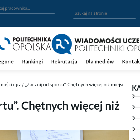
zukiwarka pracowników
 nazwisko, fragment nazwiska bądź imię pracownika aby wyszuk
Wpisz
szukaną
frazę
aby
wyszukać
na
stronie
egorie
Rankingi
Rekrutacja
Dla mediów
Kontak
lności opz
/
„Zacznij od sportu”. Chętnych więcej niż miejsc
K
rtu”. Chętnych więcej niż