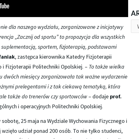
AR
A
ie dla naszego wydziału, zorganizowane z inicjatywy
rencja „Zacznij od sportu” to propozycja dla wszystkich
 suplementacją, sportem,
fizjoterapią,
podstaw
ami
faniak
, zastępca kierownika Katedry Fizjoterapii
 Fizjoterapii Politechniki Opolskiej. –
To także wielka
 dwóch miesięcy zorganizowała tak ważne wydarzenie
ażnymi prelegentami i z tak ciekawą tematyką, która
h, ale także do trenerów czy sportowców
– dodaje
prof.
gólnych i operacyjnych Politechniki Opolskiej.
 w sobotę, 25 maja na Wydziale Wychowania Fizycznego i
ej wzięło udział ponad 200 osób. To nie tylko studenci,