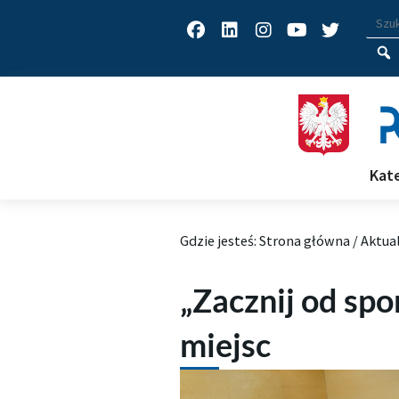
Facebook
Linkedin
Instagram
Youtube
Twitter
Wys
Wpisz
Kat
Gdzie jesteś:
Strona główna
/
Aktua
„Zacznij od spo
miejsc