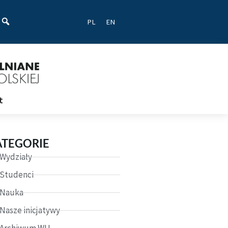
ać
PL
EN
t
ATEGORIE
Wydziały
Studenci
Nauka
Nasze inicjatywy
Archiwum WU