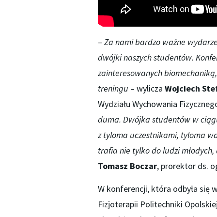
–
Za nami bardzo ważne wydarzen
dwójki
naszych studentów.
Konfe
zainteresowanych b
iomechaniką,
treningu
– wylicza
Woj
ciech
Ste
Wydziału Wychowania Fizycznego i
duma. Dwójka studentów w ciągu
z tyloma uczestnikami, tyloma w
trafia nie tylko do ludzi młodyc
Tomasz Boczar
, prorektor ds. o
W konferencji, która odbyła się
Fizjoterapii Politechniki Opolski