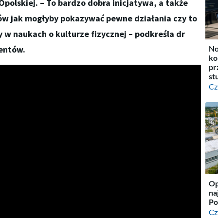
polskiej. – To bardzo dobra inicjatywa, a także
ów jak mogłyby pokazywać pewne działania czy to
w naukach o kulturze fizycznej – podkreśla dr
gentów.
No
ko
pr
st
Cz
Op
na
Po
Cz