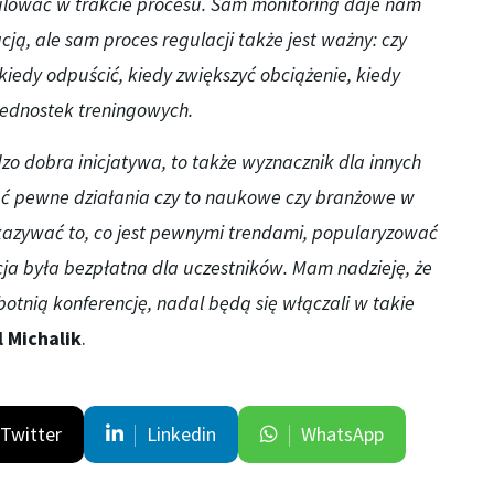
gulować w trakcie procesu. Sam monitoring daje nam
ją, ale sam proces regulacji także jest ważny: czy
kiedy odpuścić, kiedy zwiększyć obciążenie, kiedy
jednostek treningowych.
o dobra inicjatywa, to także wyznacznik dla innych
 pewne działania czy to naukowe czy branżowe w
okazywać to, co jest pewnymi trendami, popularyzować
cja była bezpłatna dla uczestników.
Mam nadzieję, że
botnią konferencję, nadal
będ
ą
się włączali w takie
 Michalik
.
Twitter
Linkedin
WhatsApp