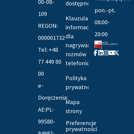
00-08-
dostępności
pon.-pt.
109
Klauzula
08:00-
REGON:
informacyjna
20:00
dla
000001732
nagrywania
Tel: +48
Facebook-
Linkedin
Instagram
Youtube
X-
rozmów
f
twitter
77 449 80
telefonicznych
00
Polityka
e-
prywatności
Doręczenia:
Mapa
AE:PL-
strony
99580-
Preferencje
prywatności
84987-