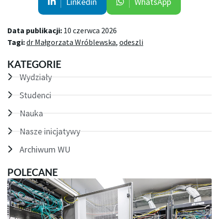
Linkedin
WhatsApp
Data publikacji:
10 czerwca 2026
Tagi:
dr Małgorzata Wróblewska
,
odeszli
KATEGORIE
Wydziały
Studenci
Nauka
Nasze inicjatywy
Archiwum WU
POLECANE