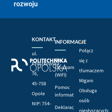
rozwoju
KONTAKT
INFORMACJE
Połącz
ul.
Sieć
się z
Prószkowska
Eduroam
tłumaczem
76,
(WiFi)
Migam
45-758
Pomoc
Obsługa
Opole
informatyczna
osób
NIP: 754-
Deklaracja
niesłyszących: