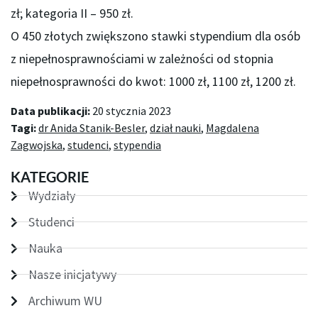
zł; kategoria II – 950 zł.
O 450 złotych zwiększono stawki stypendium dla osób
z niepełnosprawnościami w zależności od stopnia
niepełnosprawności do kwot: 1000 zł, 1100 zł, 1200 zł.
Data publikacji:
20 stycznia 2023
Tagi:
dr Anida Stanik-Besler
,
dział nauki
,
Magdalena
Zagwojska
,
studenci
,
stypendia
KATEGORIE
Wydziały
Studenci
Nauka
Nasze inicjatywy
Archiwum WU