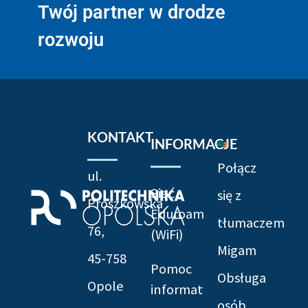
Twój partner w drodze
rozwoju
KONTAKT
INFORMACJE
Połącz
ul.
Sieć
się z
Prószkowska
Eduroam
tłumaczem
76,
(WiFi)
Migam
45-758
Pomoc
Obsługa
Opole
informatyczna
osób