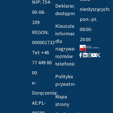
NIP: 754-
Deklaracja
niesłyszących:
00-08-
dostępności
pon.-pt.
109
Klauzula
08:00-
REGON:
informacyjna
20:00
dla
000001732
nagrywania
Tel: +48
Facebook-
Linkedin
Instagram
Youtube
X-
rozmów
f
twitter
77 449 80
telefonicznych
00
Polityka
e-
prywatności
Doręczenia:
Mapa
AE:PL-
strony
99580-