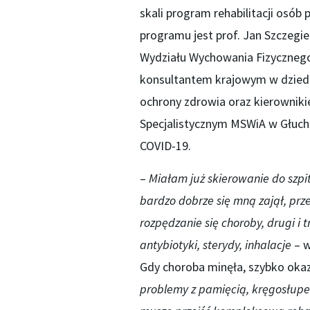
skali program rehabilitacji osó
programu jest prof. Jan Szczegiel
Wydziału Wychowania Fizycznego i 
konsultantem krajowym w dziedzin
ochrony zdrowia oraz kierowniki
Specjalistycznym MSWiA w Głuch
COVID-19.
–
Miałam już skierowanie do szpit
bardzo dobrze się mną zajął, prze
rozpędzanie się choroby, drugi i t
antybiotyki, sterydy, inhalacje
– 
Gdy choroba minęła, szybko okaz
problemy z pamięcią, kręgosłupe