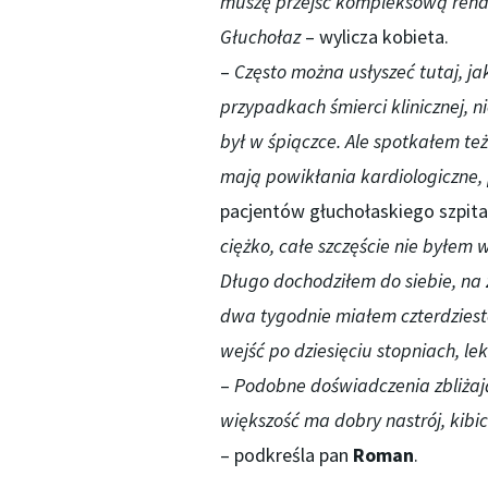
muszę przejść kompleksową rehabi
Głuchołaz
– wylicza kobieta.
–
Często można usłyszeć tutaj, ja
przypadkach śmierci klinicznej, n
był w śpiączce. Ale spotkałem też
mają powikłania kardiologiczne
pacjentów głuchołaskiego szpita
ciężko, całe szczęście nie byłem w
Długo dochodziłem do siebie, na 
dwa tygodnie miałem czterdziest
wejść po dziesięciu stopniach, lek
–
Podobne doświadczenia zbliżają
większość ma dobry nastrój, kibi
– podkreśla pan
Roman
.