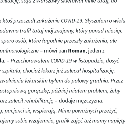
litację, stąd z Warszawy skierował mnie tutaj, do
k ktoś przeszedł zakażenie COVID-19. Słyszałem o wielu
iedawno trafił tutaj mój znajomy, który ponad miesiąc
 sporo osób, które łagodnie przeszły zakażenia, ale
, pulmonologiczne
– mówi pan
Roman
, jeden z
la. –
Przechorowałem COVID-19 w listopadzie, dosyć
 szpitalu, chociaż lekarz już zalecał hospitalizację.
zwolnieniu lekarskim byłem do połowy grudnia. Przez
ostopniową gorączkę, później miałem problem, żeby
arz zalecił rehabilitację
– dodaje mężczyzna.
, pacjenci się wspierają. Mimo poważnych przeżyć,
cujemy sobie wzajemnie, grafik zajęć też mamy napięty