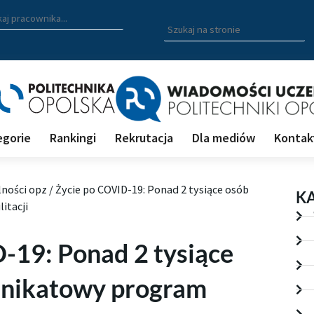
zukiwarka pracowników
 nazwisko, fragment nazwiska bądź imię pracownika aby wyszuk
Wpisz
szukaną
frazę
aby
wyszukać
na
stronie
egorie
Rankingi
Rekrutacja
Dla mediów
Kontak
lności opz
/
Życie po COVID-19: Ponad 2 tysiące osób
K
itacji
-19: Ponad 2 tysiące
unikatowy program