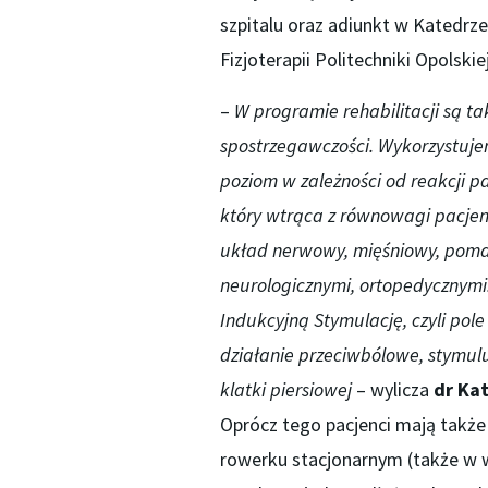
szpitalu oraz adiunkt w Katedrze
Fizjoterapii Politechniki Opolskiej
–
W programie rehabilitacji są ta
spostrzegawczości. Wykorzystuj
poziom w zależności od reakcji pa
który wtrąca z równowagi pacjen
układ nerwowy, mięśniowy, poma
neurologicznymi, ortopedycznymi.
Indukcyjną Stymulację, czyli pol
działanie przeciwbólowe, stymul
klatki piersiowej
– wylicza
dr Ka
Oprócz tego pacjenci mają także 
rowerku stacjonarnym (także w w