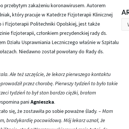
b po przebytym zakażeniu koronawirusem. Autorem
AR
A
niak, który pracuje w Katedrze Fizjoterapii Klinicznej
Fizjoterapii Politechniki Opolskiej, jest także
ie fizjoterapii, członkiem prezydenckiej rady ds.
em Działu Usprawniania Leczniczego właśnie w Szpitalu
ołazach. Niedawno został powołany do Rady ds.
ala. Ale też szczęście, że lekarz pierwszego kontaktu
prowadził przez chorobę. Pierwszy tydzień to było takie
rzeci tydzień to był stan bardzo ciężki, brałam
wspomina pani
Agnieszka
.
ało się, że zostawiła po sobie poważne ślady. –
Mam
m, bradykardię pocowidową. Mój lekarz uznał, że