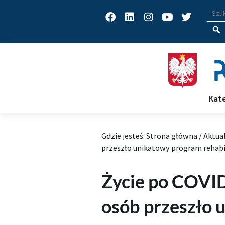
Facebook
Linkedin
Instagram
Youtube
Twitter
Wys
Wpisz
Kat
Gdzie jesteś:
Strona główna
/
Aktua
przeszło unikatowy program rehabil
Życie po COVID
osób przeszło 