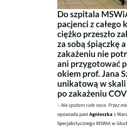
Do szpitala MSWi
pacjenci z całego 
ciężko przeszło z
za sobą śpiączkę a
zakażeniu nie potr
ani przygotować p
okiem prof. Jana S
unikatową w skali 
po zakażeniu COV
–
Nie spałam całe noce. Przez mi
opowiada pani
Agnieszka
z Wars
Specjalistycznego MSWiA w Głuc