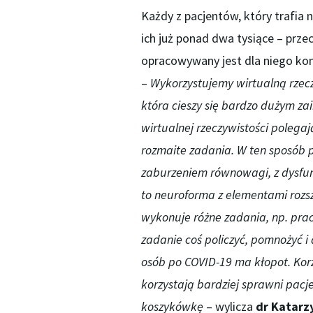
Każdy z pacjentów, który trafia 
ich już ponad dwa tysiące – prze
opracowywany jest dla niego komp
–
Wykorzystujemy wirtualną rzeczy
która cieszy się bardzo dużym z
wirtualnej rzeczywistości polega
rozmaite zadania. W ten sposób 
zaburzeniem równowagi, z dysfun
to neuroforma z elementami rozsz
wykonuje różne zadania, np. pra
zadanie coś policzyć, pomnożyć 
osób po COVID-19 ma kłopot. Kor
korzystają bardziej sprawni pacj
koszykówkę
– wylicza
dr Katarz