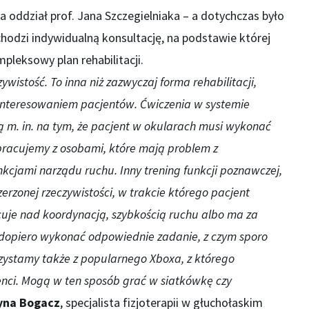
na oddział prof. Jana Szczegielniaka – a dotychczas było
chodzi indywidualną konsultację, na podstawie której
leksowy plan rehabilitacji.
wistość. To inna niż zazwyczaj forma rehabilitacji,
ainteresowaniem pacjentów. Ćwiczenia w systemie
ją m. in. na tym, że pacjent w okularach musi wykonać
pracujemy z osobami, które mają problem z
kcjami narządu ruchu. Inny trening funkcji poznawczej,
erzonej rzeczywistości, w trakcie którego pacjent
cuje nad koordynacją, szybkością ruchu albo ma za
i dopiero wykonać odpowiednie zadanie, z czym sporo
zystamy także z popularnego Xboxa, z którego
enci. Mogą w ten sposób grać w siatkówkę czy
yna Bogacz
, specjalista fizjoterapii w głuchołaskim