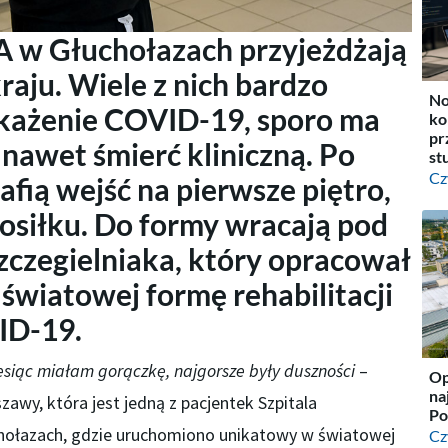
A w Głuchołazach przyjeżdżają
kraju. Wiele z nich bardzo
No
akażenie COVID-19, sporo ma
ko
pr
 nawet śmierć kliniczną. Po
st
Cz
afią wejść na pierwsze piętro,
osiłku. Do formy wracają pod
zczegielniaka, który opracował
światowej formę rehabilitacji
ID-19.
esiąc miałam gorączkę, najgorsze były duszności
–
Op
na
zawy, która jest jedną z pacjentek Szpitala
Po
hołazach, gdzie uruchomiono unikatowy w światowej
Cz