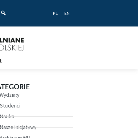
ać
PL
EN
t
ATEGORIE
Wydziały
Studenci
Nauka
Nasze inicjatywy
Archiwum WU