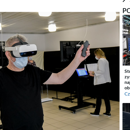
P
St
zy
na
ob
Cz